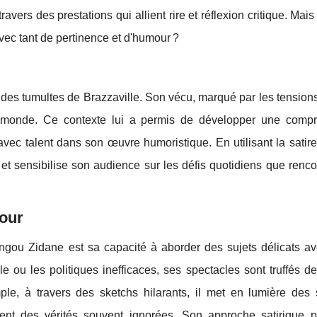
 travers des prestations qui allient rire et réflexion critique. Ma
vec tant de pertinence et d'humour ?
des tumultes de Brazzaville. Son vécu, marqué par les tensions
 du monde. Ce contexte lui a permis de développer une comp
t avec talent dans son œuvre humoristique. En utilisant la sati
 et sensibilise son audience sur les défis quotidiens que renco
mour
ongou Zidane est sa capacité à aborder des sujets délicats ave
le ou les politiques inefficaces, ses spectacles sont truffés de
le, à travers des sketchs hilarants, il met en lumière des s
tent des vérités souvent ignorées. Son approche satirique 