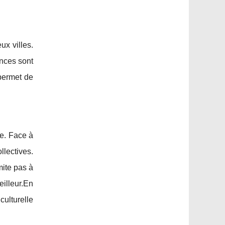
ux villes.
ances sont
 permet de
e. Face à
llectives.
mite pas à
illeur.En
ulturelle