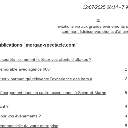
12/07/2025 06:14 - 7 
Invitations vip aux grands événements sp
comment fidéliser vos clients d'affair
ublications "morgan-spectacle.com"
portifs : comment fidéliser vos clients d'affaires ?
mémorable avec agence 008
1
tueux barman qui réinvente l'expérience des bars à
2
 hébergement dans un cadre exceptionnel à Seine-et-Marne
5
ant ?
4
 pour vos évènements ?
4
énementielle de votre entreprise
5