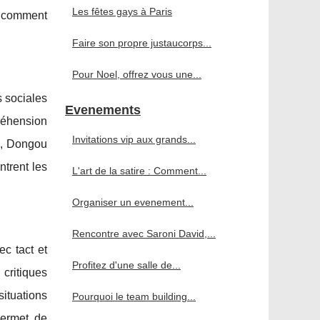
Les fêtes gays à Paris
is comment
Faire son propre justaucorps...
Pour Noel, offrez vous une...
 sociales
Evenements
réhension
Invitations vip aux grands...
re, Dongou
ntrent les
L'art de la satire : Comment...
Organiser un evenement...
Rencontre avec Saroni David,...
c tact et
Profitez d'une salle de...
 critiques
ituations
Pourquoi le team building...
permet de