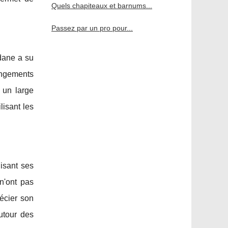
Quels chapiteaux et barnums...
Passez par un pro pour...
dane a su
angements
 un large
lisant les
isant ses
 n'ont pas
récier son
autour des