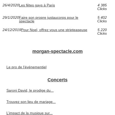
26/4/2020
Les fêtes gays à Paris
4 385
Clicks
29/1/2020
Faire son propre justaucorps pour le
5 402
spectacle
Clicks
24/12/2019
Pour Noel, offrez vous une stripteaseuse
5 220
Clicks
morgan-spectacle.com
Le pro de l'événementiel
Concerts
Saroni David, le prodige du...
Trouvez son lieu de mariage...
L’impact de la musique sur...